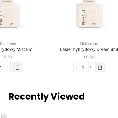
ininailism
Mininailism
brydowy Mist 8ml
Lakier hybrydowy Dream 8m
£
9.50
£
9.50
Recently Viewed