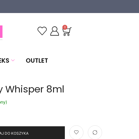
0
EKS
OUTLET
y Whisper 8ml
ony)
AJ DO KOSZYKA