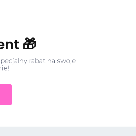
ent 🎁
specjalny rabat na swoje
ie!