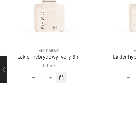
Mininailism
M
Lakier hybrydowy Ivory 8ml
Lakier hy
£
9.50