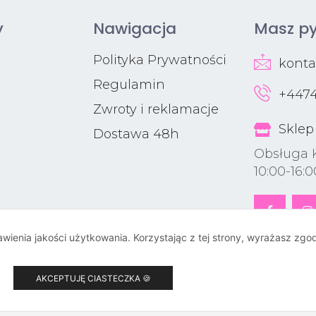
y
Nawigacja
Masz py
Polityka Prywatności
kont
Regulamin
+4474
Zwroty i reklamacje
Sklep
Dostawa 48h
Obsługa 
10:00-16:0
rawienia jakości użytkowania. Korzystając z tej strony, wyrażasz zg
AKCEPTUJĘ CIASTECZKA 🍪