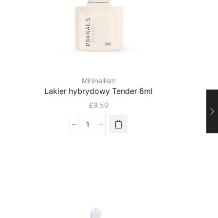
Mininailism
l
Lakier hybrydowy Tender 8ml
£
9.50