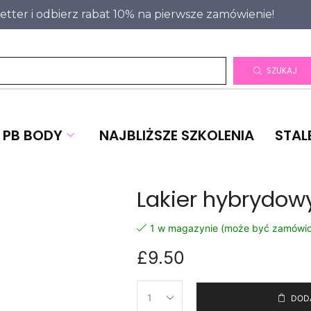
letter i odbierz rabat 10% na pierwsze zamówienie!
SZUKAJ
PB BODY
NAJBLIŻSZE SZKOLENIA
STAL
Lakier hybrydow
1 w magazynie (może być zamówi
£
9.50
DOD