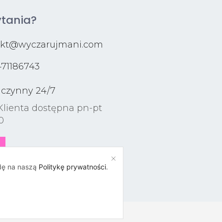
tania?
akt@wyczarujmani.com
71186743
 czynny 24/7
Klienta dostępna pn-pt
0
odę na naszą
Politykę prywatności
.
MADE WITH ❤ BY CREATIVO