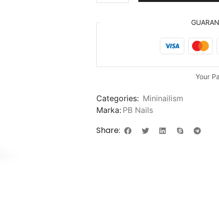
GUARA
Your P
Categories:
Mininailism
Marka:
PB Nails
Share: