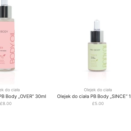
ek do ciała
Olejek do ciała
 PB Body „OVER” 30ml
Olejek do ciała PB Body „SINCE” 
£
8.00
£
5.00