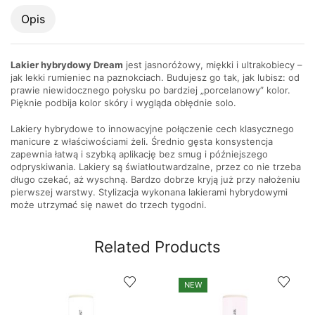
Opis
Lakier hybrydowy Dream
jest jasnoróżowy, miękki i ultrakobiecy –
jak lekki rumieniec na paznokciach. Budujesz go tak, jak lubisz: od
prawie niewidocznego połysku po bardziej „porcelanowy” kolor.
Pięknie podbija kolor skóry i wygląda obłędnie solo.
Lakiery hybrydowe to innowacyjne połączenie cech klasycznego
manicure z właściwościami żeli. Średnio gęsta konsystencja
zapewnia łatwą i szybką aplikację bez smug i późniejszego
odpryskiwania. Lakiery są światłoutwardzalne, przez co nie trzeba
długo czekać, aż wyschną. Bardzo dobrze kryją już przy nałożeniu
pierwszej warstwy. Stylizacja wykonana lakierami hybrydowymi
może utrzymać się nawet do trzech tygodni.
Related Products
NEW