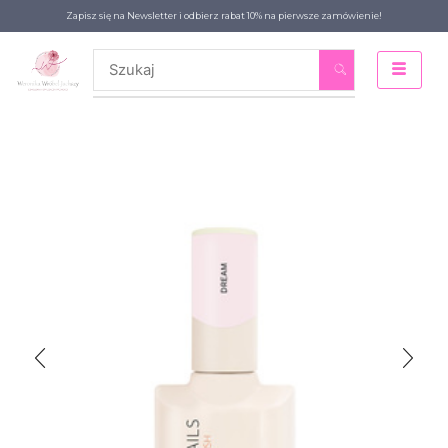
Zapisz się na Newsletter i odbierz rabat 10% na pierwsze zamówienie!