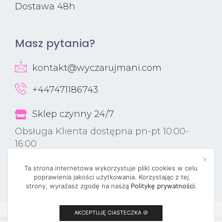
Dostawa 48h
Masz pytania?
kontakt@wyczarujmani.com
+447471186743
Sklep czynny 24/7
Obsługa Klienta dostępna pn-pt 10:00-
16:00
Ta strona internetowa wykorzystuje pliki cookies w celu
poprawienia jakości użytkowania. Korzystając z tej
strony, wyrażasz zgodę na naszą
Politykę prywatności
.
AKCEPTUJĘ CIASTECZKA 🍪
© 2023 PBNAILSUK.COM
0