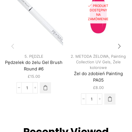
PRODUKT
DOSTĘPNY
NA
ZAMÓWIENIE
5. PĘDZLE
2. METODA ŻELOWA
,
Painting
Collection UV Gels
,
Żele
Pędzelek do żelu Gel Brush
kolorowe
Round #6
Żel do zdobień Painting
£
15.00
PA05
£
8.00
Recently Viewed