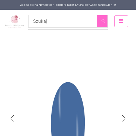
Zapisz się na Newsletter i odbierz rabat 10% na pierwsze zamówienie!