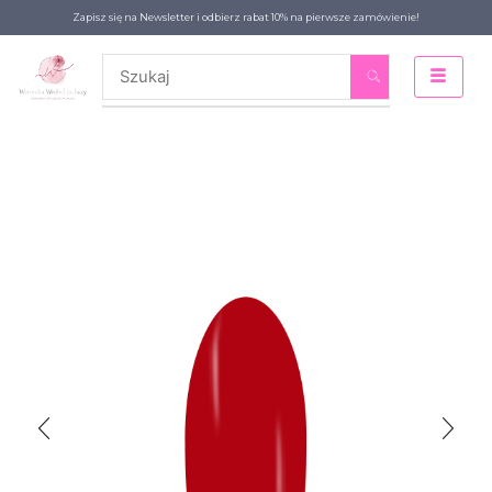
Zapisz się na Newsletter i odbierz rabat 10% na pierwsze zamówienie!