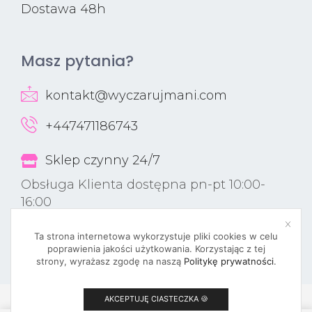
Dostawa 48h
Masz pytania?
kontakt@wyczarujmani.com
+447471186743
Sklep czynny 24/7
Obsługa Klienta dostępna pn-pt 10:00-
16:00
Ta strona internetowa wykorzystuje pliki cookies w celu
poprawienia jakości użytkowania. Korzystając z tej
strony, wyrażasz zgodę na naszą
Politykę prywatności
.
AKCEPTUJĘ CIASTECZKA 🍪
© 2023 PBNAILSUK.COM
0