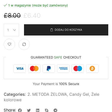
1 w magazynie (może być zamówiony)
£
8.00
£
6.40
DODAJ DO KOSZYKA
GUARANTEED
SAFE
CHECKOUT
Your Payment is
100% Secure
Categories:
2. METODA ŻELOWA
,
Candy Gel
,
Żele
kolorowe
Share: