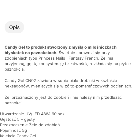
Opis
Candy Gel to produkt stworzony z myślą o miłośniczkach
błyskotek na paznokciach.
Świetnie sprawdzi się przy
zdobieniach typu Princess Nails i Fantasy French. Żel ma
przyjemną, gęstą konsystencję i z łatwością rozkłada się na płytce
paznokcia.
Candy Gel CN02 zawiera w sobie białe drobinki w kształcie
heksagonów, mieniących się w żółto-pomarańczowych odcieniach.
Żel przeznaczony jest do zdobień i nie należy nim przedłużać
paznokci.
Utwardzanie UV/LED 48W: 60 sek.
Gęstość 5 – gęsty
Przeznaczenie Żele do zdobień
Pojemność 5g
Kolekcja Candy Gel