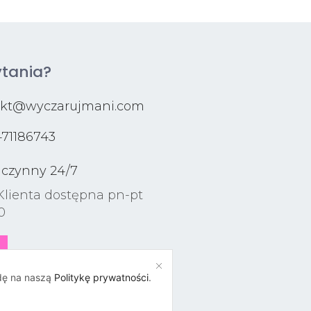
tania?
akt@wyczarujmani.com
71186743
 czynny 24/7
Klienta dostępna pn-pt
0
odę na naszą
Politykę prywatności
.