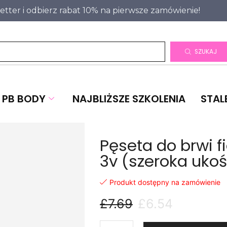
letter i odbierz rabat 10% na pierwsze zamówienie!
SZUKAJ
PB BODY
NAJBLIŻSZE SZKOLENIA
STAL
Pęseta do brwi f
3v (szeroka ukoś
Produkt dostępny na zamówienie
£
7.69
£
6.54