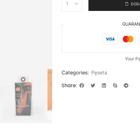
DOD
GUARA
Your P
Categories:
Pęseta
Share: