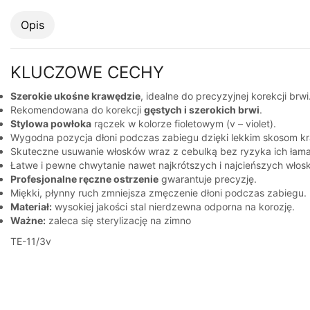
Opis
KLUCZOWE CECHY
Szerokie ukośne krawędzie
, idealne do precyzyjnej korekcji brwi
Rekomendowana do korekcji
gęstych i szerokich brwi
.
Stylowa powłoka
rączek w kolorze fioletowym (v – violet).
Wygodna pozycja dłoni podczas zabiegu dzięki lekkim skosom k
Skuteczne usuwanie włosków wraz z cebulką bez ryzyka ich łaman
Łatwe i pewne chwytanie nawet najkrótszych i najcieńszych włos
Profesjonalne ręczne ostrzenie
gwarantuje precyzję.
Miękki, płynny ruch zmniejsza zmęczenie dłoni podczas zabiegu.
Materiał:
wysokiej jakości stal nierdzewna odporna na korozję.
Ważne:
zaleca się sterylizację na zimno
TE-11/3v