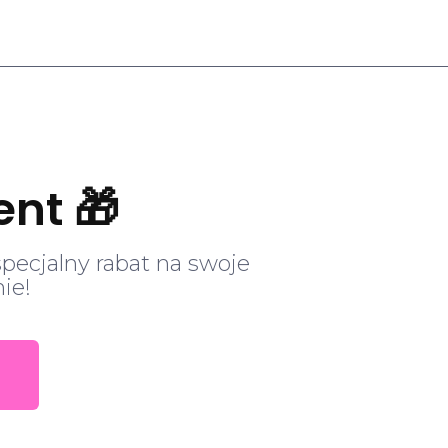
ent 🎁
specjalny rabat na swoje
ie!