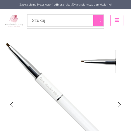
Zapisz się na Newsletter i odbierz rabat 10% na pierwsze zamówienie!