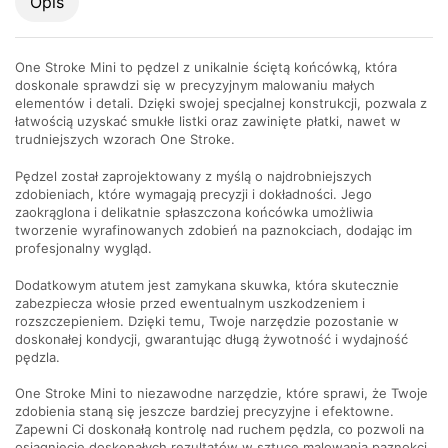
Opis
One Stroke Mini to pędzel z unikalnie ściętą końcówką, która
doskonale sprawdzi się w precyzyjnym malowaniu małych
elementów i detali. Dzięki swojej specjalnej konstrukcji, pozwala z
łatwością uzyskać smukłe listki oraz zawinięte płatki, nawet w
trudniejszych wzorach One Stroke.
Pędzel został zaprojektowany z myślą o najdrobniejszych
zdobieniach, które wymagają precyzji i dokładności. Jego
zaokrąglona i delikatnie spłaszczona końcówka umożliwia
tworzenie wyrafinowanych zdobień na paznokciach, dodając im
profesjonalny wygląd.
Dodatkowym atutem jest zamykana skuwka, która skutecznie
zabezpiecza włosie przed ewentualnym uszkodzeniem i
rozszczepieniem. Dzięki temu, Twoje narzędzie pozostanie w
doskonałej kondycji, gwarantując długą żywotność i wydajność
pędzla.
One Stroke Mini to niezawodne narzędzie, które sprawi, że Twoje
zdobienia staną się jeszcze bardziej precyzyjne i efektowne.
Zapewni Ci doskonałą kontrolę nad ruchem pędzla, co pozwoli na
osiągnięcie doskonałych rezultatów w sztuce malowania paznokci.