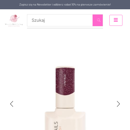
Zapisz się na Newsletter i odbierz rabat 10% na pierwsze zamówienie!