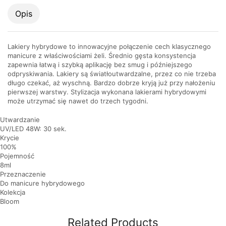
Opis
Lakiery hybrydowe to innowacyjne połączenie cech klasycznego
manicure z właściwościami żeli. Średnio gęsta konsystencja
zapewnia łatwą i szybką aplikację bez smug i późniejszego
odpryskiwania. Lakiery są światłoutwardzalne, przez co nie trzeba
długo czekać, aż wyschną. Bardzo dobrze kryją już przy nałożeniu
pierwszej warstwy. Stylizacja wykonana lakierami hybrydowymi
może utrzymać się nawet do trzech tygodni.
Utwardzanie
UV/LED 48W: 30 sek.
Krycie
100%
Pojemność
8ml
Przeznaczenie
Do manicure hybrydowego
Kolekcja
Bloom
Related Products