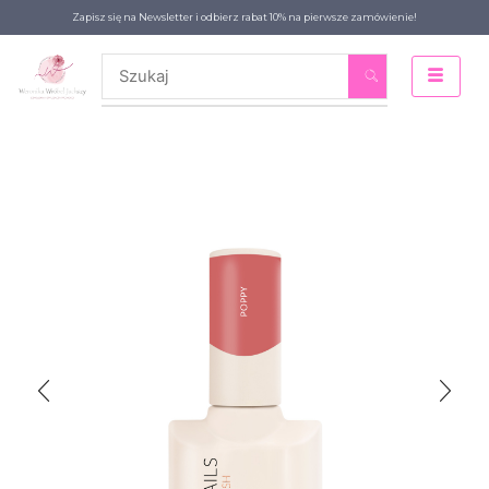
Zapisz się na Newsletter i odbierz rabat 10% na pierwsze zamówienie!