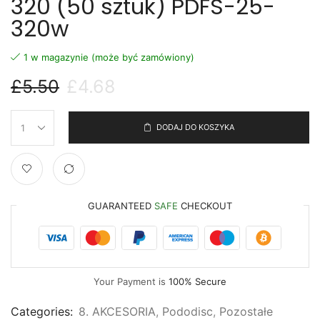
320 (50 sztuk) PDFS-25-
320w
1 w magazynie (może być zamówiony)
£
5.50
£
4.68
DODAJ DO KOSZYKA
GUARANTEED
SAFE
CHECKOUT
Your Payment is
100% Secure
Categories:
8. AKCESORIA
,
Pododisc
,
Pozostałe