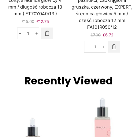
żółty, średnica głowicy 4
paznokci, zaokrąglona
mm / długość robocza 13
gruszka, czerwony, EXPERT,
mm ( FT70Y040/13 )
średnica głowicy 5 mm /
część robocza 12 mm
£
15.00
£
12.75
FA101R050/12
£
7.90
£
6.72
Recently Viewed