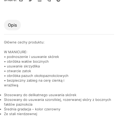
Opis
Główne cechy produktu:
W MANICURE:
• podnoszenie i usuwanie skórek
• obróbka wałów bocznych
• usuwanie skrzydlika
• otwarcie zatok
• obróbka pazuch okołopaznokciowych
• bezpieczny zabieg na cerę cienką i
wrażliwą
Stosowany do delikatnego usuwania skórek
Stosowany do usuwania szorstkiej, rozerwanej skóry z bocznych
fałdów paznokcia
Średnia gradacja – kolor czerowny
Ze stali nierdzewnej