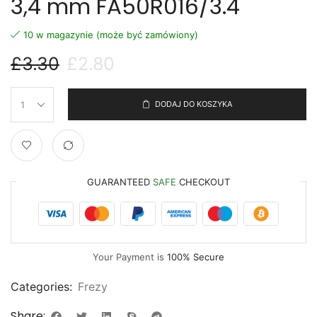
3,4 mm FA50R016/3.4
10 w magazynie (może być zamówiony)
£
3.30
£
2.80
DODAJ DO KOSZYKA
GUARANTEED
SAFE
CHECKOUT
Your Payment is
100% Secure
Categories:
Frezy
Share: