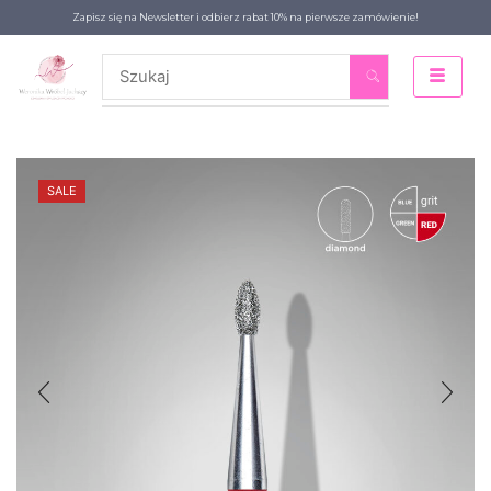
Zapisz się na Newsletter i odbierz rabat 10% na pierwsze zamówienie!
SALE