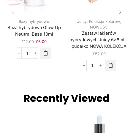
Bazy hybrydowe
Juicy
,
Kolekcje kolorów
,
NOWOŚCI
Baza hybrydowa Glow Up
Zestaw lakierów
Neutral Base 10ml
hybrydowych Juicy 6x8ml +
£
12.00
£
6.00
pudełko NOWA KOLEKCJA
£
52.00
Recently Viewed