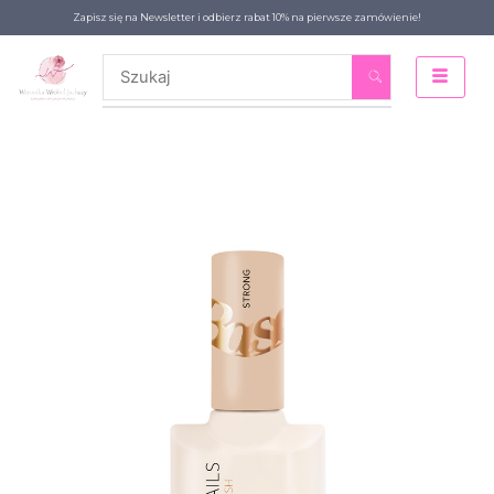
Zapisz się na Newsletter i odbierz rabat 10% na pierwsze zamówienie!