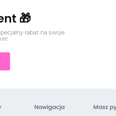
ent 🎁
specjalny rabat na swoje
ie!
y
Nawigacja
Masz py