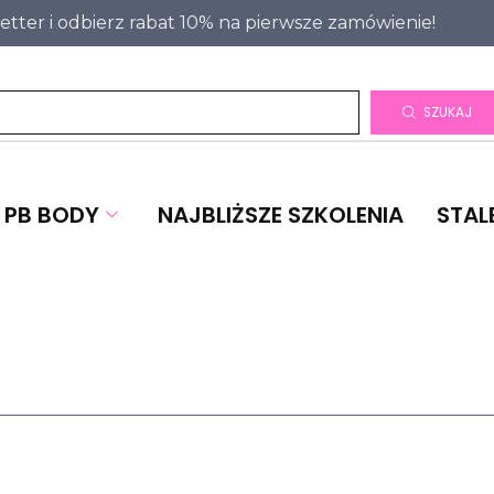
letter i odbierz rabat 10% na pierwsze zamówienie!
SZUKAJ
PB BODY
NAJBLIŻSZE SZKOLENIA
STAL