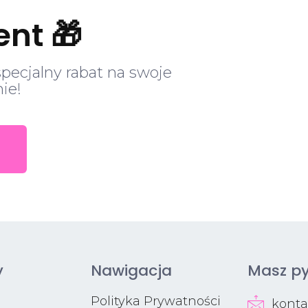
ent 🎁
specjalny rabat na swoje
ie!
y
Nawigacja
Masz py
Polityka Prywatności
kont