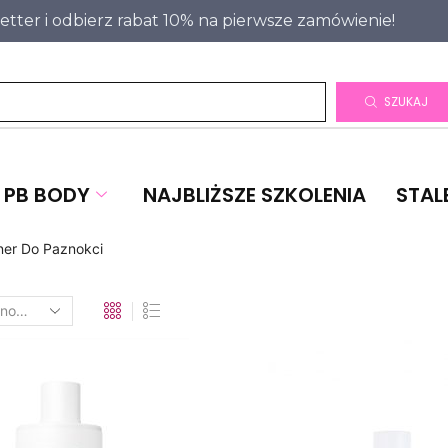
letter i odbierz rabat 10% na pierwsze zamówienie!
SZUKAJ
PB BODY
NAJBLIŻSZE SZKOLENIA
STAL
ner Do Paznokci