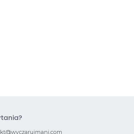
tania?
akt@wyczarujmani.com