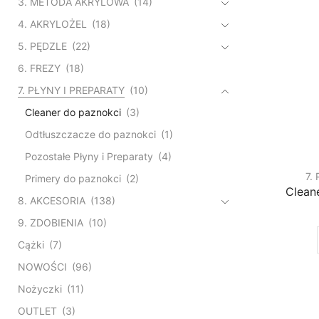
3. METODA AKRYLOWA
(14)
4. AKRYLOŻEL
(18)
5. PĘDZLE
(22)
6. FREZY
(18)
7. PŁYNY I PREPARATY
(10)
Cleaner do paznokci
(3)
Odtłuszczacze do paznokci
(1)
Pozostałe Płyny i Preparaty
(4)
7.
Primery do paznokci
(2)
Clean
8. AKCESORIA
(138)
9. ZDOBIENIA
(10)
Cążki
(7)
NOWOŚCI
(96)
Nożyczki
(11)
OUTLET
(3)