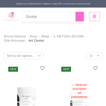
Zapisz się na Newsletter i odbierz rabat 10% na pierwsze zamówienie!
Strona Główna
Shop
Sklep
2. METODA ŻELOWA
Żele Kolorowe
Art Contol
NEW
NEW
PRODUKT
DOSTĘPNY
NA
ZAMÓWIENIE